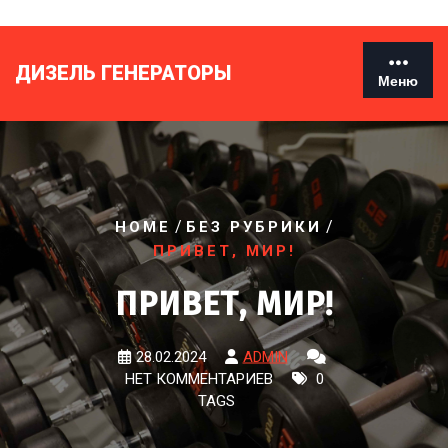
Перейти
к
содержимому
ДИЗЕЛЬ ГЕНЕРАТОРЫ
Меню
/
/
HOME
БЕЗ РУБРИКИ
ПРИВЕТ, МИР!
ПРИВЕТ, МИР!
28.02.2024
ADMIN
НЕТ КОММЕНТАРИЕВ
0
TAGS