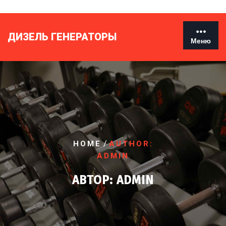
Перейти
к
содержимому
ДИЗЕЛЬ ГЕНЕРАТОРЫ
Меню
/
HOME
AUTHOR:
ADMIN
АВТОР:
ADMIN